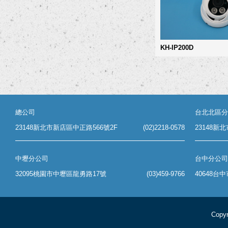
KH-IP200D
總公司
台北北區分
23148新北市新店區中正路566號2F
(02)2218-0578
23148新
中壢分公司
台中分公司
32095桃園市中壢區龍勇路17號
(03)459-9766
40648台
Copyr